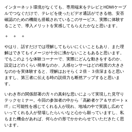
インターネット環境がなくても、専用端末をテレビとHDMIケーブ
ルでつなぐだけで、テレビを使ったビデオ通話ができる他、安否
確認のための機能も搭載されているこのサービス。実際に体験す
ることで、導入メリットを実感してもらえたかなと思います。
＋ ＋ ＋
やはり、話すだけでは理解してもらいにくいこともあり、また理
解はできてもイメージが十分に沸かないこともあると思います。
でもこのような体験コーナーで、実際にどんな動きをするのか、
設定はどのくらい簡単なのか、人感センサーはどの程度の大きさ
なのかを実体験すると、理解はおそらく２倍・３倍深まると思い
ますし、第三者に伝える時の説得力も断然アップすると思いま
す。
いわき市の関係部署の方々の真剣な思いによって実現した見守り
テックセミナー。今回の参加者の中から「高齢者ケア＆サポート x
IT」に可能性を感じてくれる人が現れ、地域の中で実践し広めて
いってくれる人が登場したらいいなと心から願っていますし、私
もまた機会があれば、何らかの形でかかわらせていただきたく思
います。