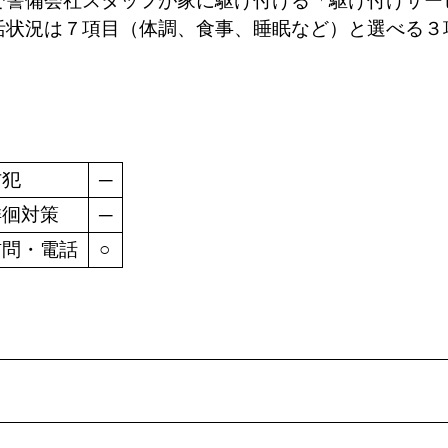
で警備会社スタッフが家に駆け付ける「駆け付けサー
活状況は７項目（体調、食事、睡眠など）と選べる３
。
防犯
─
徘徊対策
─
訪問・電話
○