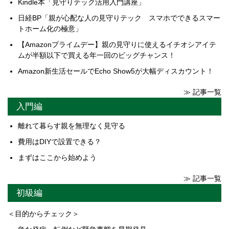
Kindle本「見守りテック活用入門講座」
日経BP「親が心配な人の見守りテック スマホでできるスマー
トホーム化の極意」
【Amazonプライムデー】親の見守りに使えるイチオシアイテ
ムが半額以下で買える年一回のビッグチャンス！
Amazon新生活セールでEcho Show5が大幅ディスカウント！
≫ 記事一覧
入門編
離れて暮らす親を無理なく見守る
費用はDIYで設置できる？
まずはここから始めよう
≫ 記事一覧
初級編
＜目的からチェック＞